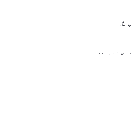
ہ
پ لگ
 اس نے ہاتھ