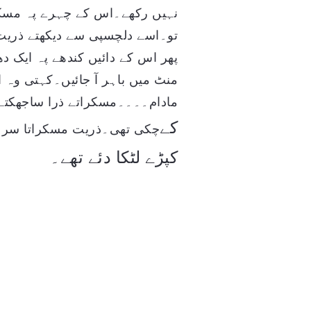
نہیں رکھے۔اس کے چہرے پہ مسکرا
تو۔اسے دلچسپی سے دیکھتے ذریت 
پھر اس کے دائیں کندھے پہ ایک
منٹ میں باہر آ جائیں۔کہتی وہ 
مادام۔۔۔۔مسکراتے ذرا ساجھکتے ا
کے
چکی تھی۔ذریت مسکراتا سر جھ
کپڑے لٹکا دئے تھے۔