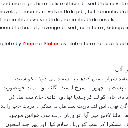
rced marriage, hero police officer based Urdu novel, 
novels , romantic novels in Urdu pdf , full romantic Urd
est romantic novels in Urdu , romantic Urdu novels
Khoon bha based , revenge based , rude hero , kidnapp
plete by
Zummar Elahi
is available here to download 
 آئی
فید شرارے میں کندھے پہ سفید ہی دوپٹے کو سیٹ
کے پشت پہ چھوڑے۔سرخ لپسٹ لگائے۔وہ بہت خوبصورت 
ادی جان کو لے کر پہنچا تھا۔وہ دادی جان سے مل کر
آ گئ تھی۔اس لئے ذریت سے مل نہ سکی۔ ذریت جب راہدا
ے ملتا لاءنج میں آیا۔تو وہاں بہت سی خواتین موجود
ے مسکرا کر سب کو پہلے سلام کیا۔اور پھر چند لمحوں