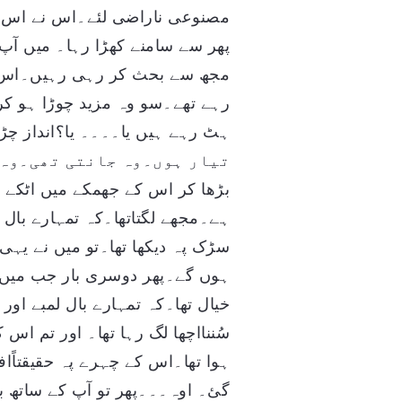
مصنوعی ناراضی لئے۔اس نے اس ک
پھر سے سامنے کھڑا رہا۔ میں آپ
مجھ سے بحث کر رہی رہیں۔اس ک
رہے تھے۔سو وہ مزید چوڑا ہو کر
ہٹ رہے ہیں یا۔۔۔۔ یا؟انداز چڑا
تیار ہوں۔وہ جانتی تھی۔وہ 
بڑھا کر اس کے جھمکے میں اٹکے با
ہے۔مجھے لگتاتھا۔کہ تمہارے بال 
سڑک پہ دیکھا تھا۔تو میں نے یہ
ہوں گے۔پھر دوسری بار جب میں نے
خیال تھا۔کہ تمہارے بال لمبے او
سُننااچھا لگ رہا تھا۔ اور تم ا
ہوا تھا۔اس کے چہرے پہ حقیقتاًا
گئ۔ اوہ۔۔۔پھر تو آپ کے ساتھ بہ