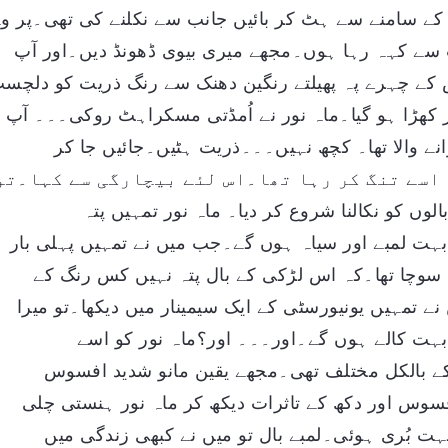
ے سامنے سے ہٹ کر بائیں جانب سے نکلنے کی تھی۔پر و
 سے کہہ رہا ہوں۔مجھے میری بیوی ڈھونڈ دیں۔اور آپ
ے چہرے پہ پھیلتے رنگین دھنک سے رنگ ذریت کو دلچس
 کھڑا ہو گیا۔ماہ نور نے اُمڈتی مسکراہٹ روکی۔۔۔ آپ
نے والا تھا۔ کچھ نہیں۔۔۔ذریت ہٹیں۔جائیں جا کر
اسے تنگ کر رہا تھا۔اس لئے بیچارگی سے کہا۔تو
لوں کو نکالنا شروع کر دیا۔ ماہ نور تمہیں پتہ
بہت لمبے اور سیاہ ہوں گے۔جب میں نے تمہیں پہلی بار
ی سوچا تھا۔کہ اس لڑکی کے بال پتہ نہیں کس رنگ کے
 تمہیں یونیورسٹی کے ایک سیمینار میں دیکھا۔تو میرا
ر بہت کالے ہوں گے۔اور۔۔۔ اور؟ماہ نور کو اسے
س کے بالکل مختلف تھی۔مجھے یقین مانو شدید افسوس
فسوس اور دکھ کے تاثرات دیکھ کر ماہ نور ہنستی چلی
ت بُری ہوئی۔لمبے بال تو میں نے کبھی زندگی میں