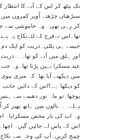
تک بیٹھ کر اس کے آنے کا انتظار ک
سیڑھیاں چڑھتے اُوپر کمروں میں 
کر رہی تھی۔ وہ خاموشی سے جا ک
تھا۔اس نےفرح کے لئےنکاح پہ پہنے ک
جیسے ہی پلٹی۔ذریت کو ایک دم س
اور ہلق میں آنے کو تھا۔۔۔ذریت
عید مسکرا نہیں پڑتا تھا۔وہ جب
میں دیکھنے آیا تھا۔کہ میری بیو
کو دیکھا ہے؟اس کے دائیں جانب ب
پوچھا۔تو ماہ نور دھیمے سے ہنس
پہلے۔۔۔بالوں میں ہاتھ پھیر کر ا
وہ اب کی بار محض مسکرایا۔ ا
اس کے پاس لے جائیں گیں۔ اچھا۔
چینج کریں۔آپ کی وجہ سے نکاح ش