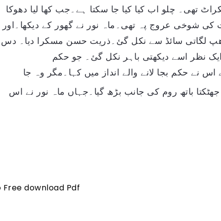
ٹ تھی۔ چلو اب کیا کیا جا سکتا ہے۔جب کھا لیا دھوکا
کی شوخی عروج پہ تھی۔ماہ نور نے گھور کے دیکھا۔اور
 دھپ لگاتی سائڈ سے نکل گئ۔ذریت حسن مسکرا دیا۔ دس
ایک نظر اسے دیکھتی باہر نکل گئ۔ جو حکم
س نے حکم بجا لانے والے انداز میں کہا۔مگر وہ جا
ٹکتا باتھ روم کی جانب بڑھ گیا۔جہاں ماہ نور نے اس
to Free download Pdf