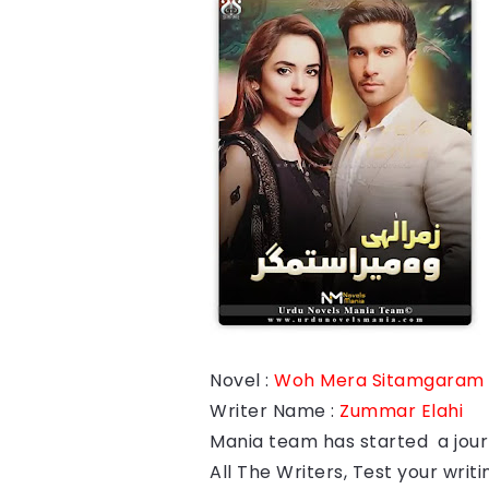
Novel :
Woh Mera Sitamgaram
Writer Name :
Zummar Elahi
Mania team has started a journ
All The Writers, Test your writin