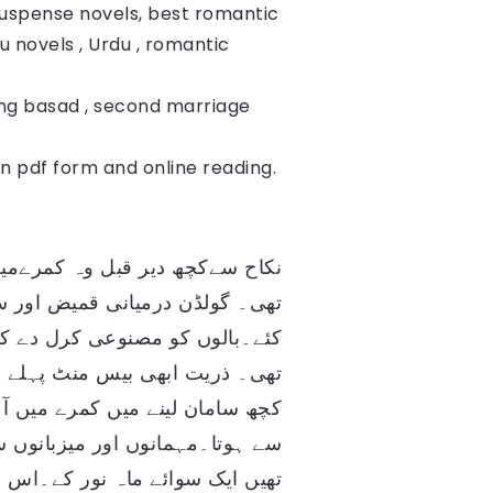
suspense novels, best romantic
u novels , Urdu , romantic
ing basad , second marriage
in pdf form and online reading.
نکاح سےکچھ دیر قبل وہ کمرےمیں
تھی۔ گولڈن درمیانی قمیض اور س
کئے۔بالوں کو مصنوعی کرل دے 
تھی۔ ذریت ابھی بیس منٹ پہلے د
کچھ سامان لینے میں کمرے میں 
سے ہوتا۔مہمانوں اور میزبانوں س
تھیں ایک سوائے ماہ نور کے۔اس ن