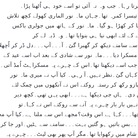
رتا رہا۔ جب وہ نہ آئی تو اسے خود ہی اُٹھنا پڑا۔
تیسرا کمرہ تھا۔جہاں ماہ نور الماری کھولے کچھ تلاش
ر کھڑا ہو گیا۔ ماہ نور کے ہاتھ میں جولری باکس
ے لئے ابھی نیا ہی بنوایا تھا۔ وہ ڈبہ لے کر
ے سامنے دیکھ کر گھبرا گئ۔ آ۔۔۔آپ۔۔۔دل ڈر کر اُچھلا
 مسکرا دیا۔۔۔ماہ نور سے شادی کے بعد اب اسے عید کے
 جب اسے دیکھتا تھا۔اس کے چہرے پہ مسکراہٹ اُمڈ آتی۔
ی کہاں گئ۔نظر نہیں۔آ رہی۔ کیا آپ نے میری ماہ نور
ازو رکھ کر رستہ روکتے اس نے آنکھوں میں چمک لئے
 دی۔ ہاں جی دیکھا ہے۔۔۔ابھی یہں تھی۔کچھ دیر
ُنہیں بار بار چہرے پہ آنے سے روکتے اس نے کہا۔تو
چھا۔۔۔کہا ہے اس وقت؟مجھے اس سے ملنا ہے۔کیا آپ مج
۔۔بس باتیں ہو گئیں بہت۔۔۔سامنے سے ہٹیں۔اور جا کر
ام میں رکھوایا تھا۔مگر آپ پھر بھی لیٹ۔۔۔چہرے پہ