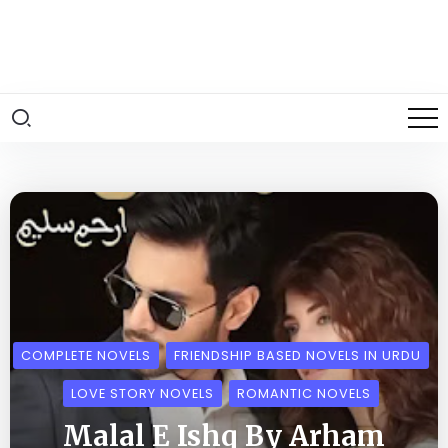
COMPLETE NOVELS
FRIENDSHIP BASED NOVELS IN URDU
LOVE STORY NOVELS
ROMANTIC NOVELS
Malal E Ishq By Arham