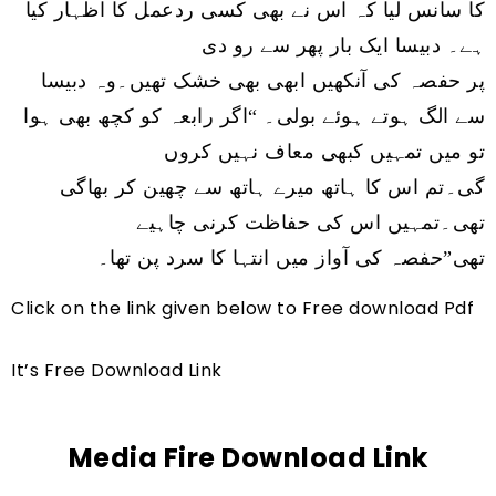
کا سانس لیا کہ اس نے بھی کسی ردعمل کا اظہار کیا
ہے۔ دبیسا ایک بار پھر سے رو دی
پر حفصہ کی آنکھیں ابھی بھی خشک تھیں۔وہ دبیسا
اگر رابعہ کو کچھ بھی ہوا
“
سے الگ ہوتے ہوئے بولی۔
تو میں تمہیں کبھی معاف نہیں کروں
گی۔تم اس کا ہاتھ میرے ہاتھ سے چھین کر بھاگی
تھی۔تمہیں اس کی حفاظت کرنی چاہیے
تھی”حفصہ کی آواز میں انتہا کا سرد پن تھا۔
Click on the link given below to Free download Pdf
It’s Free Download Link
Media Fire Download Link