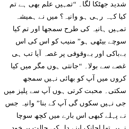
تمہیں علم بھی ہے تم
“
شدید جھٹکا لگا۔
کیا کہہ رہی ہو وانیہ؟ میں نے ہمیشہ
تمہیں ہانیہ کی طرح سمجھا اور تم کیا
سوچے بیٹھی ہو” منیب کو اس کی اس
بےباکی اور بےوقوفی پر غصہ آیا تب ہی
جانتی ہوں مگر میں کیا
“
غصے سے بولا۔
کروں میں آپ کو بھائی نہیں سمجھ
سکتی۔ محبت کرتی ہوں آپ سے پلیز میں
جی نہیں سکوں گی آپ کے بنا” وانیہ جس
نے پہلے کبھی اس بارے میں کچھ سوچا
نہیں تھا اچانک اپنے دل کی حالت پر خود