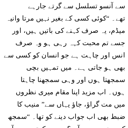
سے آنسو تسلسل سے گرتے جارہے
کوئی کسی کے بغیر نہیں مرتا وانیہ
“
تھے۔
میڈم، یہ صرف کہنے کی باتیں ہیں، اور
جسے تم محبت کہہ رہی ہو وہ صرف
انس اور چاہت ہے جو انسان کو کسی سے
بھی ہو جاتی ہے۔ میں تمہیں بچی
سمجھتا ہوں اور وہی سمجھنا چاہتا
ہوں۔ اب مزید اپنا مقام میری نظروں
میں مت گراؤ، جاؤ یہاں سے” منیب کا
سمجھ
“
ضبط بھی اب جواب دینے کو تھا۔