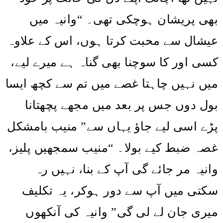
وانیہ میں
“
بھی پریشان ہوچکی تھی۔
عیشال سے محبت کرتا ہوں، اس کے علاوہ
کسی اور کا سوچنا بھی گناہ ہے میرے لیے،
میں نہیں چاہتا غصے میں تم سے کچھ ایسا
بول دوں جس پر بعد میں مجھے پچھتانا
پڑے اسی لیے جاؤ یہاں سے” منیب بامشکل
منیب سمجھیں پلیز،
“
غصہ ضبط کیے بولا۔
وانیہ مر جائے گی آپ کے بنا، نہیں رہ
سکتی میں آپ سے دور ہوکر، یہ تکلیف
میری جان لے لی گی” وانیہ کی آنکھوں