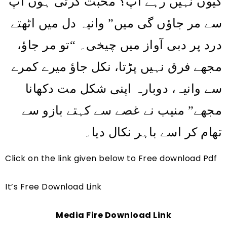
کیوں نہیں رہے آپ؟ محبت کرتی ہوں آپ
سے مر جاؤں گی میں” وانیہ دل میں اٹھتے
تو مر جاؤ،
“
درد پر دبی آواز میں چیخی۔
مجھے فرق نہیں پڑتا، نکل جاؤ میرے کمرے
سے وانیہ، دوبارہ اپنی شکل مت دکھانا
مجھے” منیب نے غصے سے کہتے بازو سے
تھام کر اسے باہر نکال دیا۔
Click on the link given below to Free download Pdf
It’s Free Download Link
Media Fire Download Link