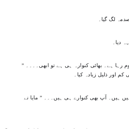
صدمہ لگ گیا۔
ہ دیا۔
ھوم رہا ہے۔ بھائی کنوارہ ہی ہے تو ابھی۔۔۔۔
کم اور ذلیل زیادہ کیا۔
یں ہیں۔ آپ بھی کنوارے ہی ہیں۔۔۔ ” مایا نے