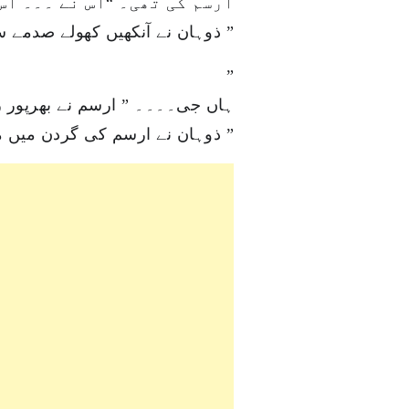
ارسم کی تھی۔ “اس نے ۔۔۔ اس
ذوہان نے آنکھیں کھولے صدمے سے 
”
ہاں جی۔۔۔۔ ” ارسم نے بھرپور ز
ذوہان نے ارسم کی گردن میں منہ