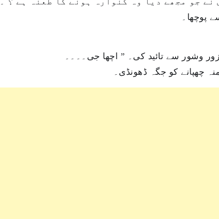
 نے جو مجھے دیا وہ کنوارہ ہونے کا طعنہ ہے ؟ ۔
” پوچھا۔
ور وشور سے تائید کی۔ ” اچھا جی۔۔۔۔
”  چھپانے کو جگہ ڈھونڈی۔