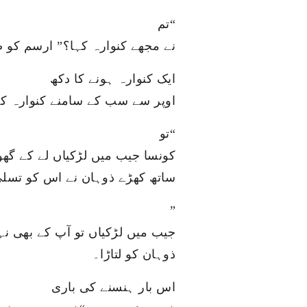
“تم
نے مجھے کنوارہ کہا؟” ارسم کو 
ایک کنوارہ ہونے کا دکھ
اوپر سے سب کے سامنے کنوارہ کہ
“تو
کونسا جیب میں لڑکیاں لے کے گ ”
ساتھ کھڑے ذوہان نے اس کو تسلی 
”
جیب میں لڑکیاں تو آپ کے بھی نہ
ذوہان کو لتاڑا۔
اس بار ہنسنے کی باری