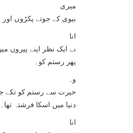
میری
بیوی کے جوتے پکڑوں اور م
انا
نے ایک نظر اپنے پیروں م
پھر رستم کو۔
وہ
حیرت سے رستم کو تکے جا
دنیا میں اسکا فرشتہ تھا۔
انا