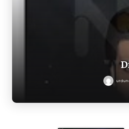
D
urdun