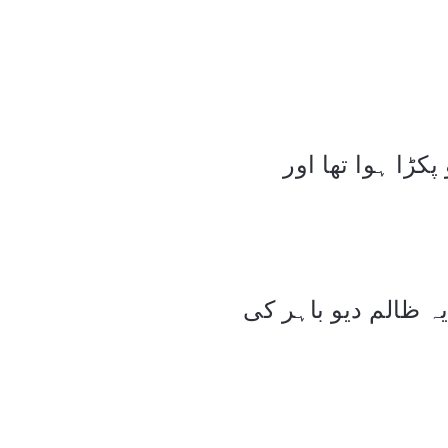
ڑا ہوا تھا اور
 ظالم دیو باہر کی