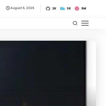
August 6, 2026
2K
3K
5M