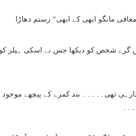
عافی مانگو ابھی کے ابھی” رستم دھاڑا
یں گرے شخص کو دیکھا جس نے اسکی ہیلز کو پک
رہی تھی۔۔۔۔۔ بند کمرے کے پیچھے موجود یہ
۔۔۔