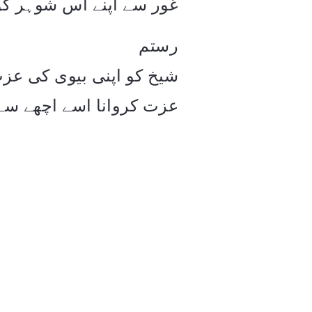
غور سے اپنے اس شوہر کو
رستم
شیخ کو اپنی بیوی کی عزت
عزت کروانا اسے اچھے سے آ