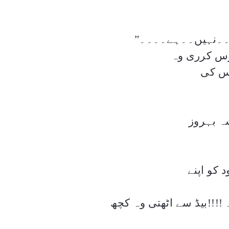
۔۔نہیں۔۔ہے۔۔۔۔”
وس کرری وہ
اس کی
ہ بہروز
کو اپنے
!!!!
بیڈ سے اٹھتی وہ کچھ