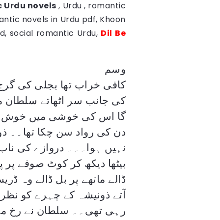
 Urdu novels
, Urdu , romantic
ntic novels in Urdu pdf, Khoon
d, social romantic Urdu,
Dil Be
وسم
کافی خراب تھا بجلی کی گرج 
کی جانب سر اٹھاتے سلطان مس
گا اس کی خوشی میں خوش ہو 
دن کی رواد سن چکا تھا۔۔ ذو
نہیں ہوا۔۔۔ دروازے کی ناب گ
بیٹھا دیکھ کر کوٹ صوفے پر پ
ڈالے ماتھے پر بل ڈالے وہ ڈ
آتے ذونیشہ کے چہرے کو نظر
رہی تھی۔۔ سلطان نے رخ موڑ