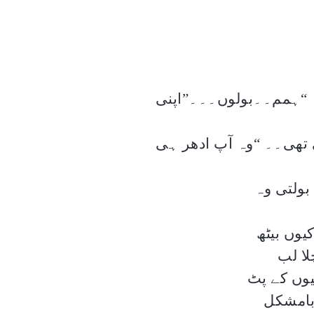
“
ہمم۔۔بولوں۔۔۔”اپنی
ی تھی۔۔
“
وہ آپ ادھر ہی
بولتی وہ
یوں بیٹھ
لا لب
یوں کے پٹ
 بامشکل