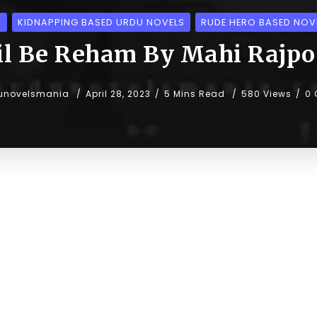
S
KIDNAPPING BASED URDU NOVELS
RUDE HERO BASED NOV
il Be Reham By Mahi Rajpo
unovelsmania
April 28, 2023
5 Mins Read
580 Views
0