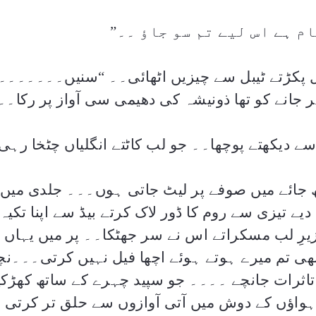
م ہے اس لیے تم سو جاؤ ۔۔
”
ل پکڑتے ٹیبل سے چیزیں اٹھائی۔۔
“
سنیں۔۔۔۔۔۔۔
 جانے کو تھا ذونیشہ کی دھیمی سی آواز پر رکا۔۔
ے دیکھتے پوچھا۔۔ جو لب کاٹتے انگلیاں چٹخا رہ
ھ جائے میں صوفے پر لیٹ جاتی ہوں۔۔۔ جلدی میں 
دیے تیزی سے روم کا ڈور لاک کرتے بیڈ سے اپنا تکیہ
یرِ لب مسکراتے اس نے سر جھٹکا۔۔ پر میں یہاں ک
ھی تم میرے ہوتے ہوئے اچھا فیل نہیں کرتی۔۔۔نچ
 تاثرات جانچے ۔۔۔۔ جو سپید چہرے کے ساتھ کھڑک
 ہواؤں کے دوش میں آتی آوازوں سے حلق تر کرتی