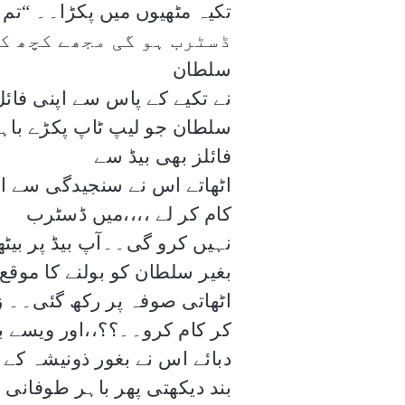
تکیہ مٹھیوں میں پکڑا۔۔
“
تم
ڈسٹرب ہو گی مجھے کچھ کا
سلطان
نے تکیے کے پاس سے اپنی فائ
سلطان جو لیپ ٹاپ پکڑے باہر
فائلز بھی بیڈ سے
اٹھاتے اس نے سنجیدگی سے اس
کام کر لے ،،،،میں ڈسٹرب
نہیں کرو گی۔۔آپ بیڈ پر بیٹ
بغیر سلطان کو بولنے کا موقع 
اٹھاتی صوفہ پر رکھ گئی۔۔ ز
کر کام کرو۔۔؟؟،،اور ویسے ب
دبائے اس نے بغور ذونیشہ کے
بند دیکھتی پھر باہر طوفانی