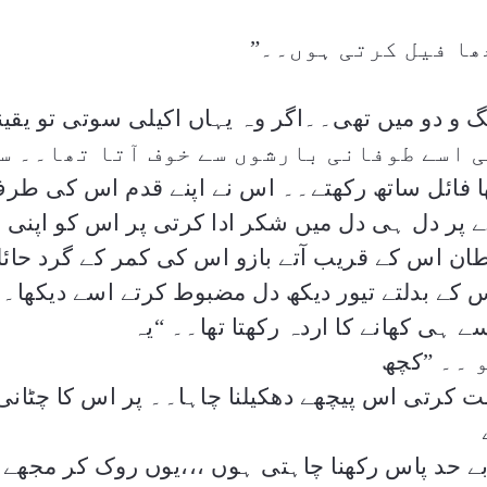
ھا فیل کرتی ہوں۔۔
”
 و دو میں تھی۔۔اگر وہ یہاں اکیلی سوتی تو یقی
ی اسے طوفانی بارشوں سے خوف آتا تھا۔۔ سل
رکھا فائل ساتھ رکھتے۔۔ اس نے اپنے قدم اس کی طر
 پر دل ہی دل میں شکر ادا کرتی پر اس کو اپنی 
 اس کے قریب آتے بازو اس کی کمر کے گرد حائل 
 کے بدلتے تیور دیکھ دل مضبوط کرتے اسے دیکھا۔
ے ہی کھانے کا اردہ رکھتا تھا۔۔
“
یہ
 ۔۔
”
کچھ
ت کرتی اس پیچھے دھکیلنا چاہا۔۔ پر اس کا چٹانی
بے حد پاس رکھنا چاہتی ہوں ،،،یوں روک کر مجھے ا