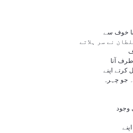
نا خوف سے
طان نے سر ہلاتے
ف
طرف آتا
کرتے اپنے
۔ جو چہرہ
 وجود
پنے