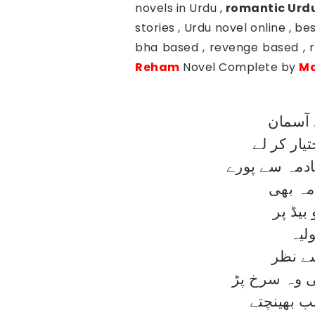
novels in Urdu ,
romantic Urdu
stories , Urdu novel online , b
bha based , revenge based , 
Reham
Novel Complete by
Ma
 آسمان
ار کر لے
ادمہ سے پورے
مہ بھی
بیڈ پر
لیہ
سے نظر
ی وہ سرخ پڑ
ب بھینچتے