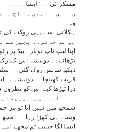
مسکرائی۔۔
“
ایسا۔۔۔۔
ن۔۔۔ن۔۔۔ہیں ہے اچ ۔۔چ
وہ
ہکلاتی اسے یہی روکنے کی تگ
ہی مر جاتی۔۔ بچپن سے ہ
اپنا لیپ ٹاپ دوبارہ بیڈ پر 
بڑھائے۔۔ ذونیشہ اس کے رکنے
دیکھ سانس روک گئی۔۔ سلطان
قریب کھینچا۔۔ ذونیشہ نے اس
ذرا ٹیڑھا کیے اس کو نظروں س
۔۔۔۔آپ ۔۔پی۔۔پیچھے ہو
سمجھ میں نہیں آیا تو مزاحم
ویسے ہی کھڑا رہا۔۔
“
مجھے
ایسا لگا جیسے تم مجھے اپنے 