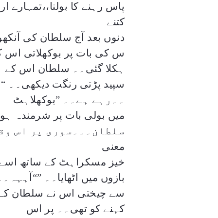
پاس رہنے کا بولنا،،تمہارے ا
کتنے
دنوں بعد آج سلطان کی آنک
س کی بات پر بوکھلاتی اس ک
ہکلا گئی۔۔ سلطان اس کے ہکل
سپید پڑتی رنگت دیکھی۔۔
“
ا
۔۔رہے ہے۔۔
”
بوکھلاہٹ
میں بولی بات پر شرمندہ ہو
سلطان۔۔۔سوری پر اس وقت
معنی
خیز مسکراہٹ کے ساتھ اسے سم
بازوں میں اٹھایا۔۔
“”
آہہہ۔
سے چیختی اس نے سلطان کے
کہنے کو تھی۔۔ پر اس