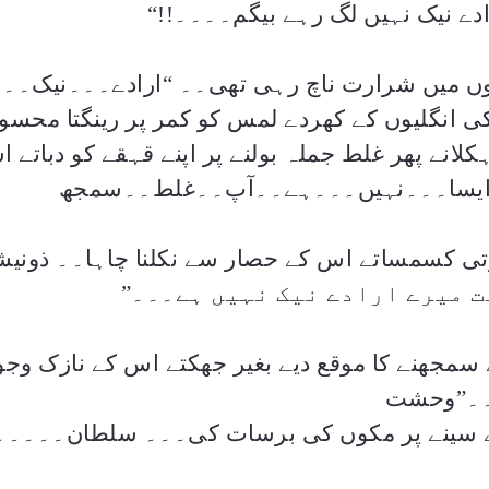
رادے نیک نہیں لگ رہے بیگم۔۔۔۔
“!!
ھوں میں شرارت ناچ رہی تھی۔۔
“
ارادے۔۔۔نیک۔۔
ی انگلیوں کے کھردے لمس کو کمر پر رینگتا محس
انے پھر غلط جملہ بولنے پر اپنے قہقے کو دباتے 
یسا۔۔۔نہیں۔۔۔ہے۔۔آپ۔۔غلط۔۔سمجھ
تی کسمساتے اس کے حصار سے نکلنا چاہا۔۔ ذونیش
 میرے ارادے نیک نہیں ہے۔۔۔
”
جھنے کا موقع دیے بغیر جھکتے اس کے نازک وجود 
۔۔”وحشت
 سینے پر مکوں کی برسات کی۔۔۔ سلطان۔۔۔۔۔