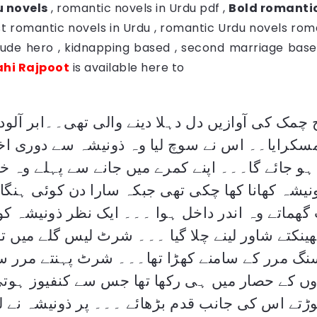
 novels
, romantic novels in Urdu pdf ,
Bold romantic
est romantic novels in Urdu , romantic Urdu novels
roma
rude hero , kidnapping based , second marriage base
hi Rajpoot
is available here to
چمک کی آوازیں دل دہلا دینے والی تھی۔۔ابر آلود
کرایا۔۔ اس نے سوچ لیا وہ ذونیشہ سے دوری اختی
جائے گا۔۔۔ اپنے کمرے میں جانے سے پہلے وہ خ
نیشہ کھانا کھا چکی تھی جبکہ سارا دن کوئی ہنگا
ھماتے وہ اندر داخل ہوا ۔۔۔ ایک نظر ذونیشہ کو 
ھینکتے شاور لینے چلا گیا ۔۔۔ شرٹ لیس گلے میں تو
ریسنگ مرر کے سامنے کھڑا تھا۔۔۔ شرٹ پہنتے مرر 
وں کے حصار میں ہی رکھا تھا جس سے کنفیوز ہوت
تے اس کی جانب قدم بڑھائے ۔۔۔ پر ذونیشہ نے ل