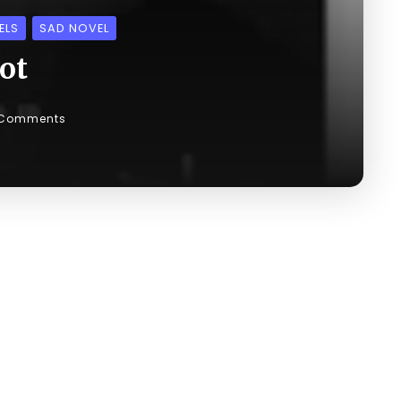
ELS
SAD NOVEL
ot
 Comments