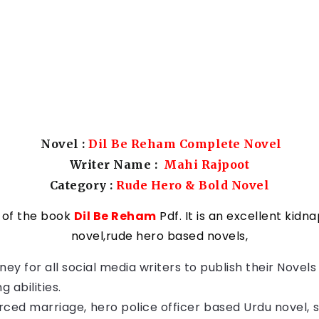
Novel :
Dil Be Reham Complete Novel
Writer Name :
Mahi Rajpoot
Category
:
Rude Hero & Bold
Novel
 of the book
Dil Be Reham
Pdf. It is an
excellent
kidna
novel,rude hero based novels,
ey for all social media writers to publish their Novel
g abilities.
rced marriage, hero police officer based Urdu novel,