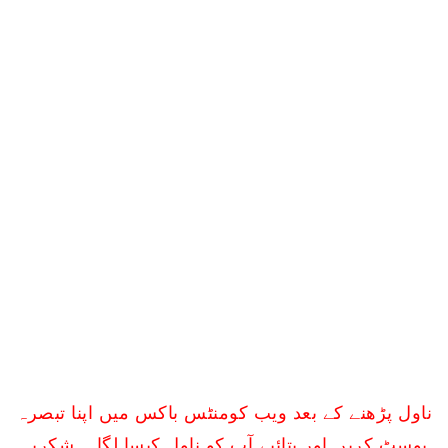
ناول پڑھنے کے بعد ویب کومنٹس باکس میں اپنا تبصرہ
پوسٹ کریں اور بتائیے آپ کو ناول کیسا لگا ۔ شکریہ