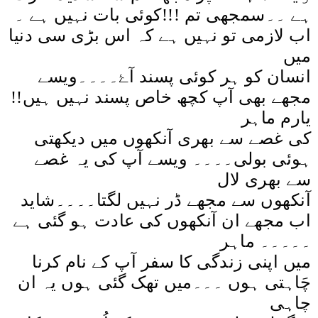
کوئی بات نہیں ہے ۔
!!!
ہے ۔۔سمجھی تم
اب لازمی تو نہیں ہے کہ اس بڑی سی دنیا
میں
انسان کو ہر کوئی پسند آۓ۔۔۔۔ویسے
مجھے بھی آپ کچھ خاص پسند نہیں ہیں!!
یارم ماہر
کی غصے سے بھری آنکھوں میں دیکھتی
ہوئی بولی۔۔۔۔ ویسے آپ کی یہ غصے
سے بھری لال
آنکھوں سے مجھے ڈر نہیں لگتا۔۔۔۔شاید
اب مجھے ان آنکھوں کی عادت ہو گئی ہے
۔۔۔۔۔ ماہر
میں اپنی زندگی کا سفر آپ کے نام کرنا
چَاہتی ہوں ۔۔۔میں تھک گئی ہوں یہ ان
چاہی