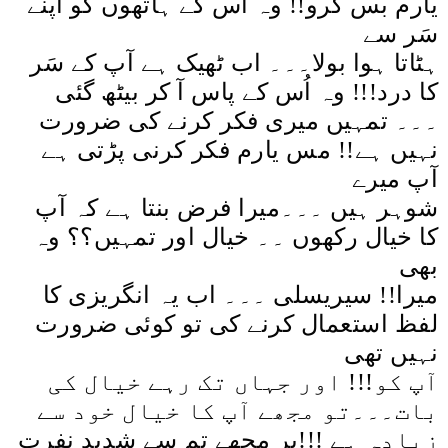
یارم بس کرو!! وہ اُس کے ہاتھوں کو اپنے
سَر سے
ہٹاتا ہوا بولا۔۔۔ اب ٹھیک ہے آپ کے سَر
کا درد!!! وہ اُس کے پاس آ کر بیٹھ گئی
۔۔۔ تمہیں میری فکر کرنے کی ضرورت
نہیں ہے!! مس یارم فکر کرنی پڑتی ہے
آپ میرے
شوہر ہیں ۔۔۔میرا فرض بنتا ہے کہ آپ
کا خیال رکھوں ۔۔ خیال اور تمہیں؟؟ وہ
بھی
میرا!! سیریسلی ۔۔۔ اب یہ انگریزی کا
لفظ استعمال کرنے کی تو کوئی ضرورت
نہیں تھی
آپ کو!!! اور جہاں تک رہے خیال کی
بات۔۔۔تو مجھے آپ کا خیال خود سے
پر مجھے تم سے شدید نفرت
!!!
زیادہ ہے