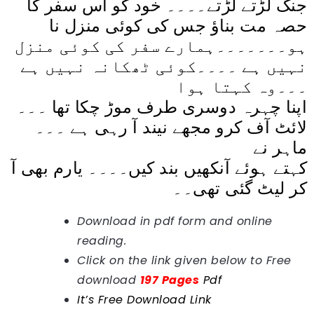
جنگ لڑتے لڑتے۔۔۔۔ خود کو اُس سفر کا
حصہ مت بناؤ جس کی کوئی منزل نا
ہو۔۔۔۔۔۔۔ہمارے سفر کی کوئی منزل
نہیں ہے ۔۔۔۔کوئی ٹھکانہ نہیں ہے
۔۔۔وہ کہتا ہوا
اپنا چہرہ دوسری طرف موڑ چکا تھا ۔۔۔
لائٹ آف کرو مجھے نیند آ رہی ہے ۔۔۔
ماہر نے
کہتے ہوئے آنکھیں بند کیں۔۔۔۔ یارم بھی آ
کر لیٹ گئی تھی۔۔
Download in pdf form and online
reading.
Click on the link given below to Free 
download 
197 Pages
Pdf
It’s Free Download Link