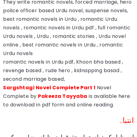
They write romantic novels, forced marriage, hero
police officer based Urdu novel, suspense novels,
best romantic novels in Urdu , romantic Urdu
novels , romantic novels in Urdu pdf , full romantic
Urdu novels , Urdu , romantic stories , Urdu novel
online , best romantic novels in Urdu , romantic
Urdu novels
romantic novels in Urdu pdf, Khoon bha based ,
revenge based , rude hero , kidnapping basad ,
second marriage based,
Sargshtagi Novel Complete Part 1
Novel
Complete by
Pakeeza Tayyaba
is available here
to download in pdf form and online reading.
انتباہ
اس ناول کے تمام جملہ حقوق اردو ناولز مینیا ویب کے 