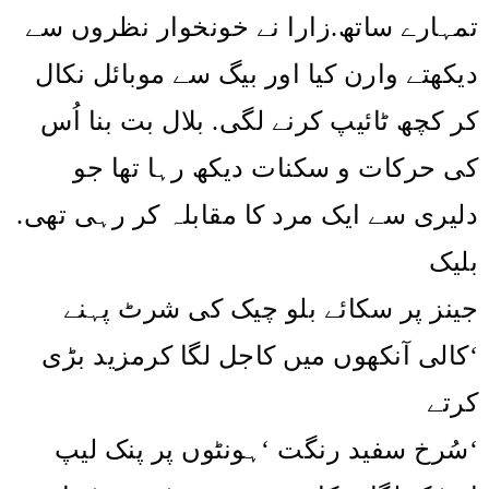
تمہارے ساتھ.زارا نے خونخوار نظروں سے
دیکھتے وارن کیا اور بیگ سے موبائل نکال
کر کچھ ٹائیپ کرنے لگی. بلال بت بنا اُس
کی حرکات و سکنات دیکھ رہا تھا جو
دلیری سے ایک مرد کا مقابلہ کر رہی تھی.
بلیک
جینز پر سکائے بلو چیک کی شرٹ پہنے
‘کالی آنکھوں میں کاجل لگا کرمزید بڑی
کرتے
‘سُرخ سفید رنگت ‘ہونٹوں پر پنک لیپ