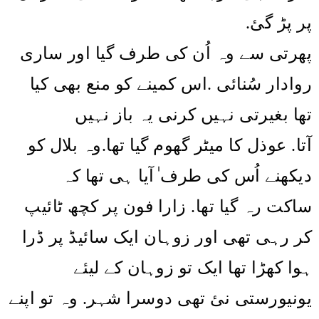
پر پڑ گئ.
پھرتی سے وہ اُن کی طرف گیا اور ساری
اس کمینے کو منع بھی کیا
.
روادار سُنائی
تھا بغیرتی نہیں کرنی یہ باز نہیں
آتا. عوذل کا میٹر گھوم گیا تھا.وہ بلال کو
دیکھنے اُس کی طرف ٰآیا ہی تھا کہ
ساکت رہ گیا تھا. زارا فون پر کچھ ٹائیپ
کر رہی تھی اور زوہان ایک سائیڈ پر ڈرا
ہوا کھڑا تھا ایک تو زوہان کے لیئے
یونیورستی نئ تھی دوسرا شہر. وہ تو اپنے