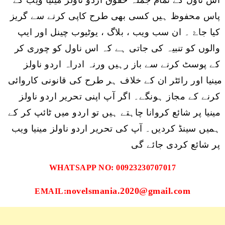
پاس محفوظ ہیں کسی بھی طرح کاپی کرنے سے گریز 
کیا جاۓ ۔ ان سب ویب ، بلاگ ، یوٹیوب چینل اور ایپ 
والوں کو تنبیہ کی جاتی ہے کہ اس ناول کو چوری کر 
کے پوسٹ کرنے سے باز رہیں ورنہ ادراہ اردو ناولز 
مینیا اور رائٹر ان کے خلاف ہر طرح کی قانونی کاروائی 
کرنے کے مجاز ہونگے۔ 
اگر آپ اپنی تحریر اردو ناولز 
مینیا پر شائع کروانا چاہتے ہیں تو اردو میں ٹائپ کر کے 
ہمیں سینڈ کردیں۔ آپ کی تحریر اردو ناولز مینیا ویب 
پر شائع کردی جائے گی
WHATSAPP NO: 00923230707017
novelsmania.2020@gmail.com
EMAIL: