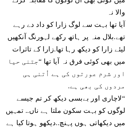
والا نہ
آیا تھا بہت سے لوگ زارا کو داد دے رہے
تھے.بلال منہ پر ہاتھ رکھے لہورنگ آنکھیں
لیئے زارا کو دیکھ رہا تھا.زارا کے تاثرات
جتنی حیا
“
میں بھی کوئی فرق نہ آیا تھا
اور شرم عورتوں کی ہے اُتنی ہی
مردوں کی بھی ہے.
“لاچاری اور بےبسی دیکھ کر تم جیسے
لوگوں کو بہت سکون ملتا ہے ناں.. تمہیں
میں دیکھاتی ہوں پہنچ..دیکھو ہوتا کیا ہے