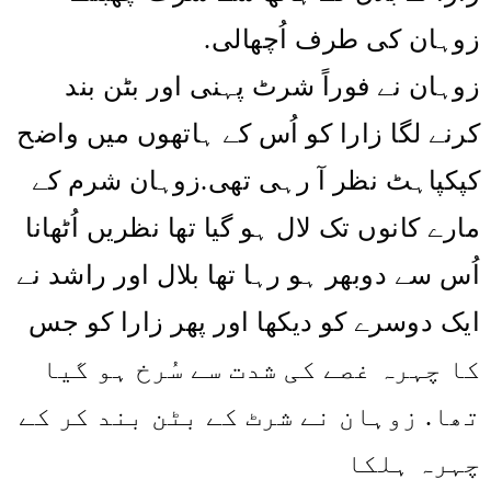
زوہان کی طرف اُچھالی.
زوہان نے فوراً شرٹ پہنی اور بٹن بند
کرنے لگا زارا کو اُس کے ہاتھوں میں واضح
کپکپاہٹ نظر آ رہی تھی.زوہان شرم کے
مارے کانوں تک لال ہو گیا تھا نظریں اُٹھانا
اُس سے دوبھر ہو رہا تھا بلال اور راشد نے
ایک دوسرے کو دیکھا اور پھر زارا کو جس
کا چہرہ غصے کی شدت سے سُرخ ہو گیا
تھا. زوہان نے شرٹ کے بٹن بند کر کے
چہرہ ہلکا