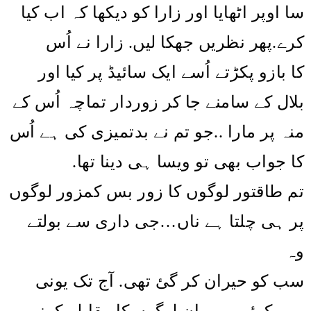
سا اوپر اٹھایا اور زارا کو دیکھا کہ اب کیا
کرے.پھر نظریں جھکا لیں. زارا نے اُس
کا بازو پکڑتے اُسے ایک سائیڈ پر کیا اور
بلال کے سامنے جا کر زوردار تماچہ اُس کے
جو تم نے بدتمیزی کی ہے اُس
..
منہ پر مارا
کا جواب بھی تو ویسا ہی دینا تھا.
تم طاقتور لوگوں کا زور بس کمزور لوگوں
پر ہی چلتا ہے ناں…جی داری سے بولتے
وہ
سب کو حیران کر گئ تھی. آج تک یونی
میں کوئی بھی ان لوگوں کا مقابلہ کرنے