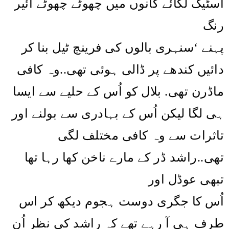
اسٹیک لگائے کانوں میں چھوٹے چھوٹے ائیر
رنگ
پہنے ‘سنہری بالوں کی فرینچ ٹیل بنا کر
دائیں کندھے پر ڈالی ہوئی تھی..وہ کافی
ماڈرن تھی. بلال کو اُس کے حلیے سے ایسا
ہی لگا لیکن اُس کے بہادری سے بولنے اور
تاثرات سے وہ کافی مختلف لگی
تھی..راشد ڈر کے مارے ناخن کھا رہا تھا
تبھی عوڈل اور
اُس کا جگری دوست ہجوم دیکھ کر اس
طرف ہی آ رہے تھے کہ راشد کی نظر اُن