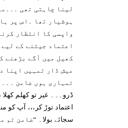
لینا چاہتی تھی ۔۔۔می
ہوشیار تھا ۔اس پر ہا
واپسی کا انتظار کرنا 
اعتماد جیتنے کے لیے 
کھیل میں آگے بڑھنے ک
عیش ڈار تمہیں اپنا د
تمہاری ہوں ضامن ۔۔۔ا
ڈرو۔۔۔ غیر تو کھلم کھلا د
اعتماد توڑ کر،،، آپ کو م
ضامن تم می
“
سجائے بولا۔