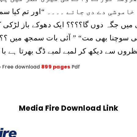
اور تم کیا س
“
 خاموشی دے دی جائے ۔۔۔۔
میں جگہ دوں گا؟؟؟؟ ایک دھوکے باز لڑکی کو
آئی بات سمجھ میں ؟؟
” “
ھی سوچنا بھی مت
روں سے دیکھ کر لمبے لمبے ڈگ بھرتا ہے با
to Free download 
899 pages
 Pdf
Media Fire Download Link