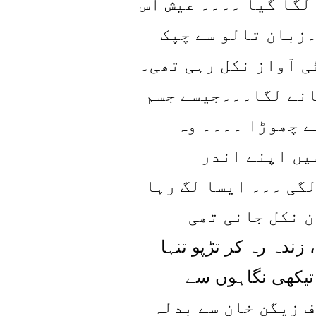
لگا گیا ۔۔۔۔ عیش اس
زبان تالو سے چپک
ی آواز نکل رہی تھی۔
انے لگا۔۔۔جیسے جسم
ے چھوڑا ۔۔۔۔ وہ
یں اپنے اندر
گی ۔۔۔ ایسا لگ رہا
ن نکل جانی تھی
زندہ رہ کر تڑپو تنہا
یکھی نگاہوں سے
ف زیگن خان سے بدلہ