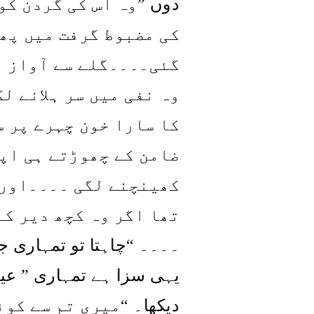
وہ اس کی گردن کو
”
دوں
کی مضبوط گرفت میں پھ
گئی۔۔۔۔گلے سے آواز ن
وہ نفی میں سر ہلانے ل
کا سارا خون چہرے پر س
ضامن کے چھوڑتے ہی اپ
کھینچنے لگی ۔۔۔۔اور 
تھا اگر وہ کچھ دیر کے
چاہتا تو تمہاری ج
“
۔۔۔۔
عی
”
یہی سزا ہے تمہاری
میری تم سے کوئ
“
دیکھا۔