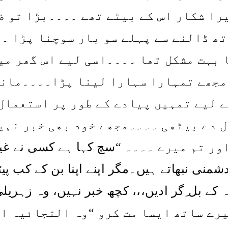
را شکار اس کے بیٹے تھے ۔۔۔۔بڑا تو ض
تھ ڈالنے سے پہلے سو بار سوچنا پڑا ۔
بہت مشکل تھا ۔۔۔۔اسی لیے اس گھر میں
مجھے تمہارا سہارا لینا پڑا۔۔۔۔مانت
ے لیے تمہیں پیادے کے طور پر استعمال
ل دے بیٹھی ۔۔۔۔مجھے خود بھی خبر نہ
سچ کہا ہے کسی نے غی
“
ور تم میرے ۔۔۔۔
شمنی نبھاتے ہیں۔مگر اپنے اپنا بن کے کب پیٹھ
نہ کے بل ِگر ادیں،،، کچھ خبر نہیں، وہ زہر
رے ساتھ ایسا مت کرو “وہ التجائیہ ا