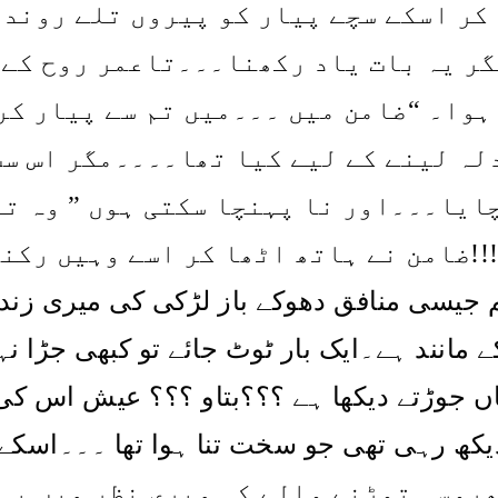
کر اسکے سچے پیار کو پیروں تلے روند 
گر یہ بات یاد رکھنا۔۔۔تاعمر روح کے 
ضامن میں ۔۔۔میں تم سے پیار کر
“
 ہوا۔
لہ لینے کے لیے کیا تھا۔۔۔۔مگر اس سب
وہ تڑ
”
ایا۔۔۔اور نا پہنچا سکتی ہوں
!!!ضامن نے ہاتھ اٹھا کر اسے وہیں رکن
 جیسی منافق دھوکے باز لڑکی کی میری زند
 مانند ہے۔ایک بار ٹوٹ جائے تو کبھی جڑا نہ
ں جوڑتے دیکھا ہے ؟؟؟بتاو ؟؟؟ عیش اس کی 
کھ رہی تھی جو سخت تنا ہوا تھا ۔۔۔اسکے
روسہ توڑنے والے کی میری نظر میں یہی