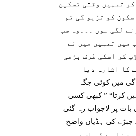
کر تمہیں وقتی تسکین
سکون کو تڑپو گی تم
نے لگی ہوں ۔۔۔وہ سب
 میں تمہیں میں نے
پ کر اسکی طرف بڑھی
ے کا اشارہ دیا
گی میں کوئی جگہ
کبھی کسی
” “
یں کرتا
بات پر لاجواب رہ گئی
 جبڑے کی ہڈیاں واضح
 سزا ہے کہ اسے