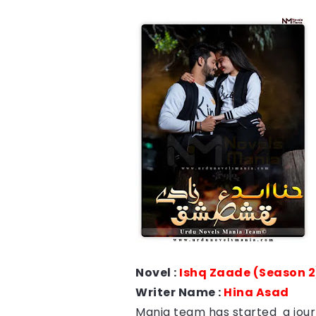
Novel :
Ishq Zaade (Season 2
Writer Name :
Hina Asad
Mania team has started a journ