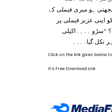
مجھتی ہو میری فیملی کے
 اپنی عزیز فیملی پر
سڑو ۔۔۔۔اکیلی
“
؟
ہر نکل گیا۔۔۔۔
Click on the link given below 
It’s Free Download Link