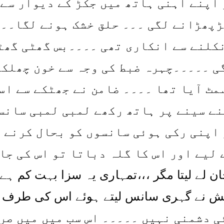
 اپنے آہنی ہاتھ میں جکڑ کے دیوار سے 
ڑپھڑانے لگی ۔۔۔ حلق خشک ہونے لگا۔۔۔
کلنے سے انکاری تھی ۔۔۔۔بس گھٹی گھٹ
گی ۔۔۔۔۔چہرہ ضبط کی وجہ سے خون چھلک
مٹ آیا تھا ۔۔۔۔ ضامن نے جھٹکے سے اس
نے سینے پر ہاتھ رکھے لمبی لمبی سانس
اپنی رکی ہوئی سانسوں کو بحال کرنے ل
 لیے اور اس کا گلہ دباتا تو اس کی جا
ان لے لیتا مگر ،،،تمہاری یہ سزا بہت کم ہے، 
ش نے گہری سانس لیتے ہوئے اس کی طرف ت
ی دشمنی نہیں ۔۔۔۔۔ اس سب میں میں صر