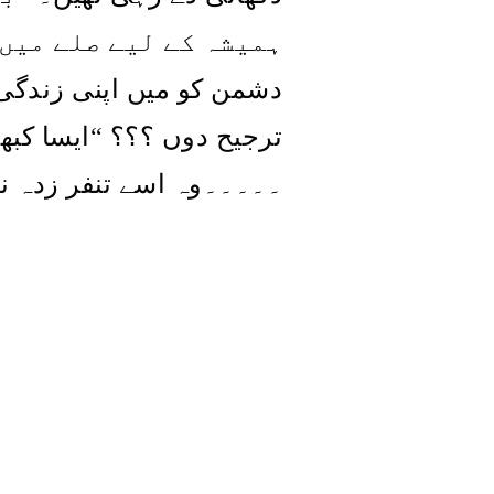
ہمیشہ کے لیے صلے میں
دشمن کو میں اپنی زندگی 
ایسا کب
“
ترجیح دوں ؟؟؟
۔۔۔۔۔وہ اسے تنفر زدہ نظ