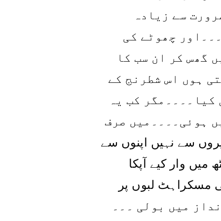
رورت سے زیادہ
۔۔۔اور چھوٹے کی
 گھس کر ان سب کا
ی ہوں اس شطرنج کے
 کیا۔۔۔۔مگر کب یہ
یں ہوئی۔۔۔۔میں صرف
روں سے نہیں اپنوں سے
 میں وار کیے آپکا
یلی مسکراہٹ لبوں پر
نداز میں بولی ۔۔۔