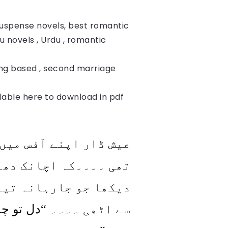
suspense novels, best romantic
u novels , Urdu , romantic
ing based , second marriage
ilable here to download in pdf
عیش ڈار اپنے آفس میں
تھی ۔۔۔۔کہ اچانک دھا
دیکھا جو جارہانہ تیو
دل تو چا
“
سے اٹھی ۔۔۔۔