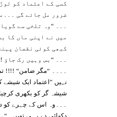
کسی کے اعتماد کو توڑ 
ضرور مل جائے گی ۔۔۔م
۔۔۔ “وہ تلخی سے گویا
میں نے اپنی ماں کا بد
کبھی کوئی نقصان پہنچ
بس وہیں رک جاؤ !
“
۔۔۔
تم
!!!! “
مگر ضامن
“
۔۔۔۔
اعتماد ایک شیشے کے
”
نہیں
شیشہ گر کو بکھری کرچیا
۔۔۔وہ اس کے چہرے کو دی
بھ
“
دکھائی دے رہی تھیں۔